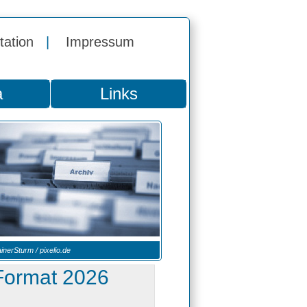
tation
|
Impressum
a
Links
inerSturm / pixelio.de
Format 2026