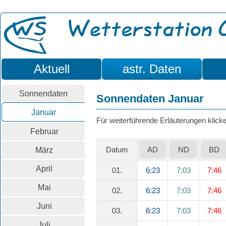
Aktuell
astr. Daten
Sonnendaten
Sonnendaten Januar
Januar
Für weiterführende Erläuterungen klicken
Februar
Datum
AD
ND
BD
März
April
01.
6:23
7:03
7:46
Mai
02.
6:23
7:03
7:46
Juni
03.
6:23
7:03
7:46
Juli