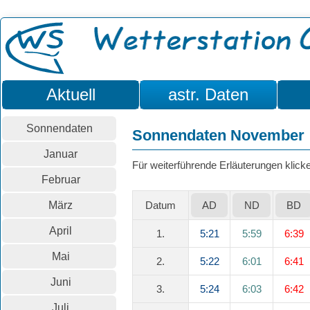
Aktuell
astr. Daten
Sonnendaten
Sonnendaten November
Januar
Für weiterführende Erläuterungen klicken
Februar
März
Datum
AD
ND
BD
April
1.
5:21
5:59
6:39
Mai
2.
5:22
6:01
6:41
Juni
3.
5:24
6:03
6:42
Juli