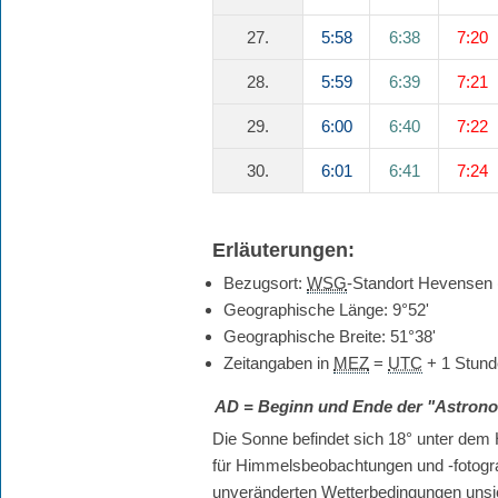
27.
5:58
6:38
7:20
28.
5:59
6:39
7:21
29.
6:00
6:40
7:22
30.
6:01
6:41
7:24
Erläuterungen:
Bezugsort:
WSG
-Standort Hevensen
Geographische Länge: 9°52'
Geographische Breite: 51°38'
Zeitangaben in
MEZ
=
UTC
+ 1 Stund
AD
= Beginn und Ende der "Astro
Die Sonne befindet sich 18° unter dem H
für Himmelsbeobachtungen und -fotografie
unveränderten Wetterbedingungen unsic