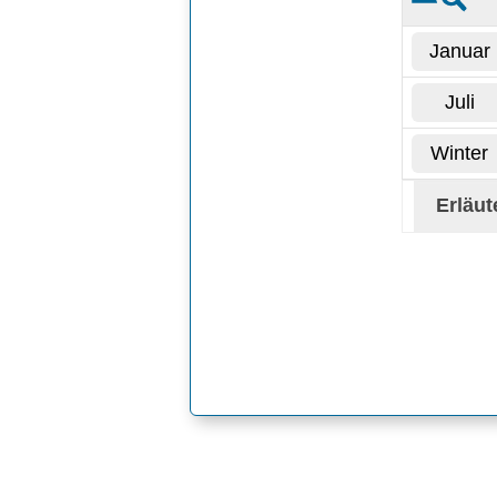
Januar
Juli
Winter
Erläu
Analys
Monats-, 
zusammen 
Verdunstu
stärkster
Luftfeuch
Analyseta
den Jahre
Weitere E