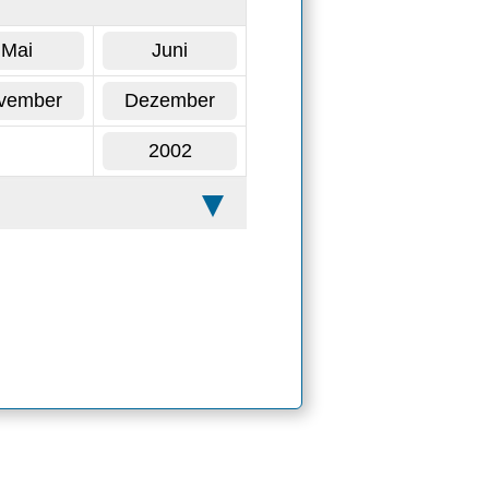
Mai
Juni
vember
Dezember
2002
ohdaten und Analysewerte
- und
ck, Sonnenschein,
ximaler und minimaler
ung als Klimadiagramm.
werten von Göttingen aus
schlagsbilanz.
tion
.