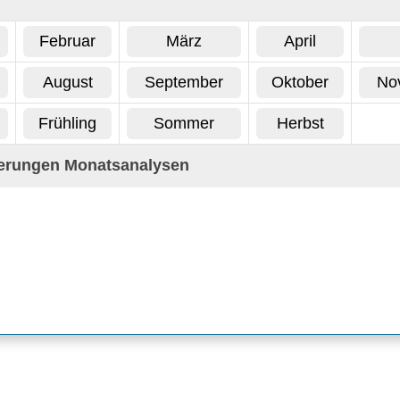
Februar
März
April
August
September
Oktober
No
Frühling
Sommer
Herbst
terungen Monatsanalysen
en:
Quartals- und Jahresanalysen als
PDF
. Enthalten die wichtigsten R
mit der graphischen Umsetzung: tägliche Werte von Niederschlags
ngssummen, Höchst- und Tiefsttemperaturen, Schneehöhen, Luftdru
 und mittlerer Luftbewegung des Tages, dominanter Windrichtung, ma
tigkeit, Höchst- und Tiefstwerte des Taupunkts. Graphische Umsetz
bellen mit Vergleichswerten zum Vorjahr und den langjährigen Mittel
n 1960 bis 1990; Temperatur-Tage, Sonnenschein-, Wind- und Nieder
rläuterungen zu den Messwerten finden Sie auf den Seiten unter
Sta