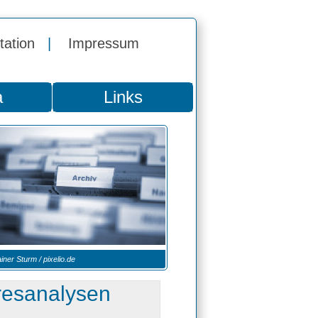
tation
|
Impressum
a
Links
iner Sturm / pixelio.de
resanalysen