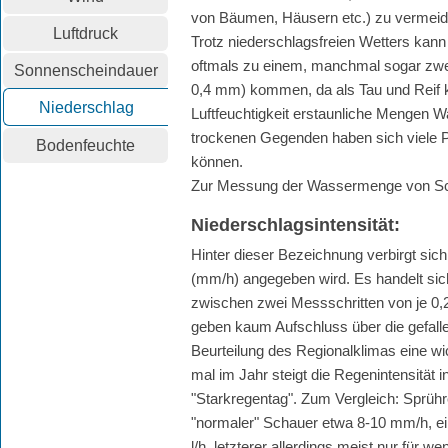
von Bäumen, Häusern etc.) zu vermeid
Luftdruck
Trotz niederschlagsfreien Wetters kann
oftmals zu einem, manchmal sogar zwe
Sonnenscheindauer
0,4 mm) kommen, da als Tau und Reif 
Niederschlag
Luftfeuchtigkeit erstaunliche Mengen Wa
trockenen Gegenden haben sich viele P
Bodenfeuchte
können.
Zur Messung der Wassermenge von S
Niederschlagsintensität
:
Hinter dieser Bezeichnung verbirgt sich
(mm/h) angegeben wird. Es handelt sich 
zwischen zwei Messschritten von je 0,
geben kaum Aufschluss über die gefalle
Beurteilung des Regionalklimas eine wi
mal im Jahr steigt die Regenintensität
"Starkregentag". Zum Vergleich: Sprühr
"normaler" Schauer etwa 8-10 mm/h, ei
l/h, letzterer allerdings meist nur für 