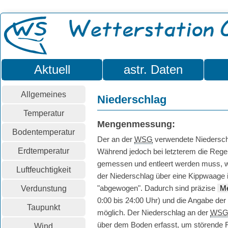
Aktuell
astr. Daten
Allgemeines
Niederschlag
Temperatur
Mengenmessung
:
Bodentemperatur
Der an der
WSG
verwendete Niedersch
Erdtemperatur
Während jedoch bei letzterem die
Rege
gemessen und entleert werden muss, w
Luftfeuchtigkeit
der Niederschlag über eine Kippwaage 
"abgewogen". Dadurch sind präzise
Me
Verdunstung
0:00 bis 24:00 Uhr) und die Angabe der
Taupunkt
möglich. Der Niederschlag an der
WS
über dem Boden erfasst, um störende 
Wind