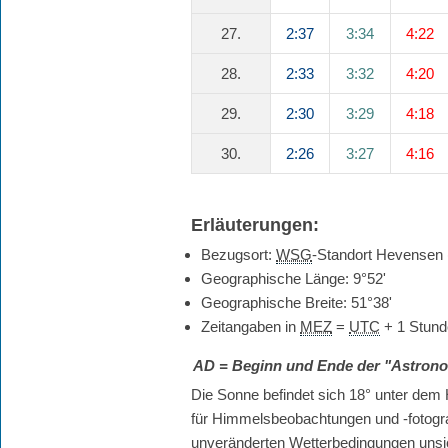
27.
2:37
3:34
4:22
28.
2:33
3:32
4:20
29.
2:30
3:29
4:18
30.
2:26
3:27
4:16
Erläuterungen:
Bezugsort:
WSG
-Standort Hevensen
Geographische Länge: 9°52'
Geographische Breite: 51°38'
Zeitangaben in
MEZ
=
UTC
+ 1 Stund
AD
= Beginn und Ende der "Astro
Die Sonne befindet sich 18° unter dem H
für Himmelsbeobachtungen und -fotografie
unveränderten Wetterbedingungen unsic