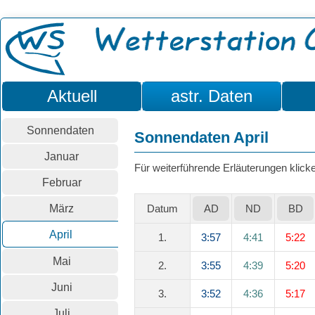
Aktuell
astr. Daten
Sonnendaten
Sonnendaten April
Januar
Für weiterführende Erläuterungen klicken
Februar
März
Datum
AD
ND
BD
April
1.
3:57
4:41
5:22
Mai
2.
3:55
4:39
5:20
Juni
3.
3:52
4:36
5:17
Juli