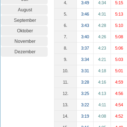
4.
3:49
4:34
5:15
August
5.
3:46
4:31
5:13
September
6.
3:43
4:28
5:10
Oktober
7.
3:40
4:26
5:08
November
8.
3:37
4:23
5:06
Dezember
9.
3:34
4:21
5:03
10.
3:31
4:18
5:01
11.
3:28
4:16
4:59
12.
3:25
4:13
4:56
13.
3:22
4:11
4:54
14.
3:19
4:08
4:52