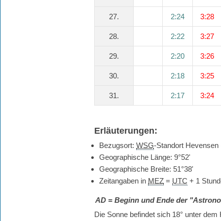
27.
2:24
3:28
28.
2:22
3:27
29.
2:20
3:26
30.
2:18
3:25
31.
2:17
3:24
Erläuterungen:
Bezugsort:
WSG
-Standort Hevensen
Geographische Länge: 9°52'
Geographische Breite: 51°38'
Zeitangaben in
MEZ
=
UTC
+ 1 Stund
AD
= Beginn und Ende der "Astro
Die Sonne befindet sich 18° unter dem H