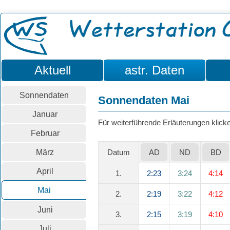
Aktuell
astr. Daten
Sonnendaten
Sonnendaten Mai
Januar
Für weiterführende Erläuterungen klicken
Februar
März
Datum
AD
ND
BD
April
1.
2:23
3:24
4:14
Mai
2.
2:19
3:22
4:12
Juni
3.
2:15
3:19
4:10
Juli