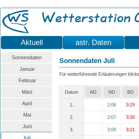
Aktuell
astr. Daten
Sonnendaten
Sonnendaten Juli
Januar
Für weiterführende Erläuterungen klicken
Februar
März
Datum
AD
ND
BD
April
1.
2:06
3:19
Mai
2.
2:07
3:20
Juni
3.
2:08
3:21
Juli