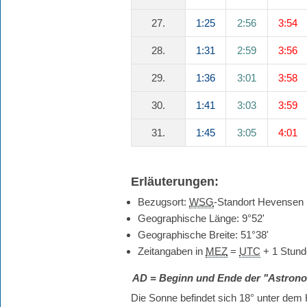
27.
1:25
2:56
3:54
28.
1:31
2:59
3:56
29.
1:36
3:01
3:58
30.
1:41
3:03
3:59
31.
1:45
3:05
4:01
Erläuterungen:
Bezugsort:
WSG
-Standort Hevensen
Geographische Länge: 9°52'
Geographische Breite: 51°38'
Zeitangaben in
MEZ
=
UTC
+ 1 Stund
AD
= Beginn und Ende der "Astro
Die Sonne befindet sich 18° unter dem H