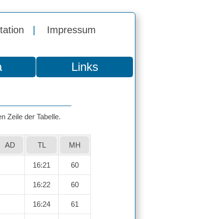
tation
|
Impressum
a
Links
n Zeile der Tabelle.
AD
TL
MH
16:21
60
16:22
60
16:24
61