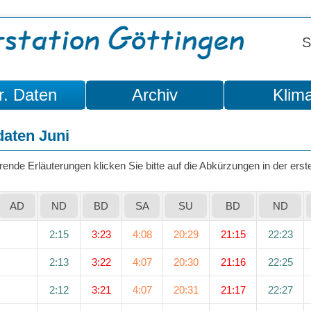
S
r. Daten
Archiv
Klim
aten Juni
rende Erläuterungen klicken Sie bitte auf die Abkürzungen in der erste
AD
ND
BD
SA
SU
BD
ND
2:15
3:23
4:08
20:29
21:15
22:23
2:13
3:22
4:07
20:30
21:16
22:25
2:12
3:21
4:07
20:31
21:17
22:27