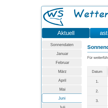
Aktuell
ast
Sonnendaten
Sonnend
Januar
Für weiterfüh
Februar
März
Datum
April
1.
Mai
2.
Juni
3.
Juli