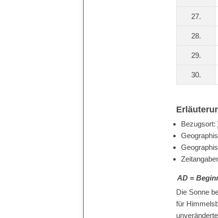
27.
28.
29.
30.
Erläuteru
Bezugsort:
Geographis
Geographisc
Zeitangabe
AD
= Begin
Die Sonne bef
für Himmelsbe
unveränderte