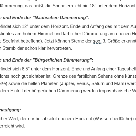
dämmerung, das heißt, die Sonne erreicht nie 18° unter dem Horizont
n und Ende der "Nautischen Dämmerung":
findet sich 12° unter dem Horizont. Ende und Anfang des mit dem 
ichtes am hohem Himmel und farblicher Dämmerung am ebenen Hori
e Seefahrt betreffend). Jetzt können Sterne der
sog.
3. Größe erkannt
Sternbilder schon klar hervortreten.
n und Ende der "Bürgerlichen Dämmerung":
indet sich 6,5° unter dem Horizont. Ende und Anfang einer Tageshellig
ichts noch gut sichtbar ist. Grenze des farblichen Sehens ohne künstl
öße) sowie die hellen Planeten (Jupiter, Venus, Saturn und Mars) wer
dem Eintritt der bürgerlichen Dämmerung werden troposphärische W
naufgang:
scher Wert, der nur bei absolut ebenem Horizont (Wasseroberfläche)
erreicht wird.