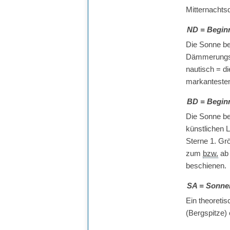
Mitternachts
ND
= Begin
Die Sonne be
Dämmerungsl
nautisch = di
markantesten 
BD
= Begin
Die Sonne bef
künstlichen L
Sterne 1. Gr
zum
bzw.
ab 
beschienen.
SA
= Sonne
Ein theoreti
(Bergspitze) 