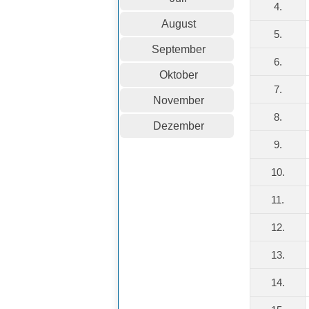
4.
August
5.
September
6.
Oktober
7.
November
8.
Dezember
9.
10.
11.
12.
13.
14.