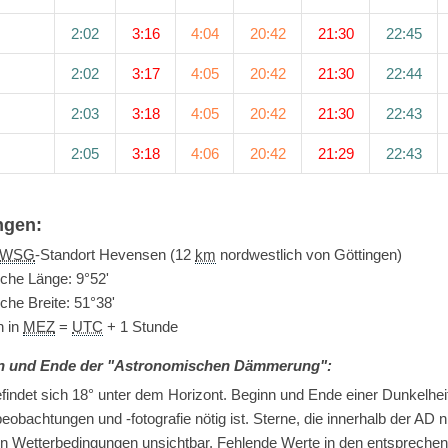
2:02
3:16
4:04
20:42
21:30
22:45
2:02
3:17
4:05
20:42
21:30
22:44
2:03
3:18
4:05
20:42
21:30
22:43
2:05
3:18
4:06
20:42
21:29
22:43
ngen:
WSG
-Standort Hevensen (12
km
nordwestlich von Göttingen)
che Länge: 9°52'
he Breite: 51°38'
n in
MEZ
=
UTC
+ 1 Stunde
n und Ende der "Astronomischen Dämmerung":
indet sich 18° unter dem Horizont. Beginn und Ende einer Dunkelheit 
obachtungen und -fotografie nötig ist. Sterne, die innerhalb der AD ni
n Wetterbedingungen unsichtbar. Fehlende Werte in den entsprechen