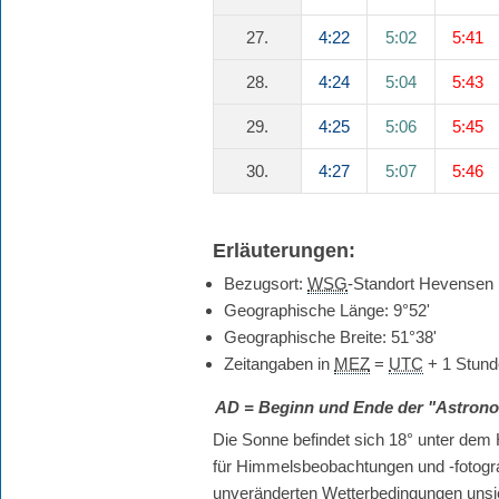
27.
4:22
5:02
5:41
28.
4:24
5:04
5:43
29.
4:25
5:06
5:45
30.
4:27
5:07
5:46
Erläuterungen:
Bezugsort:
WSG
-Standort Hevensen
Geographische Länge: 9°52'
Geographische Breite: 51°38'
Zeitangaben in
MEZ
=
UTC
+ 1 Stund
AD
= Beginn und Ende der "Astro
Die Sonne befindet sich 18° unter dem H
für Himmelsbeobachtungen und -fotografie
unveränderten Wetterbedingungen unsic