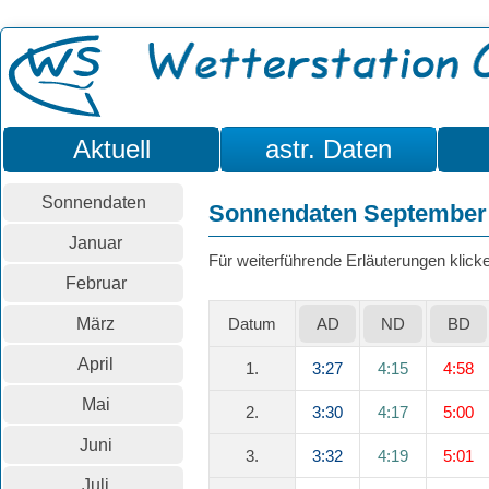
Aktuell
astr. Daten
Sonnendaten
Sonnendaten September
Januar
Für weiterführende Erläuterungen klicken
Februar
März
Datum
AD
ND
BD
April
1.
3:27
4:15
4:58
Mai
2.
3:30
4:17
5:00
Juni
3.
3:32
4:19
5:01
Juli